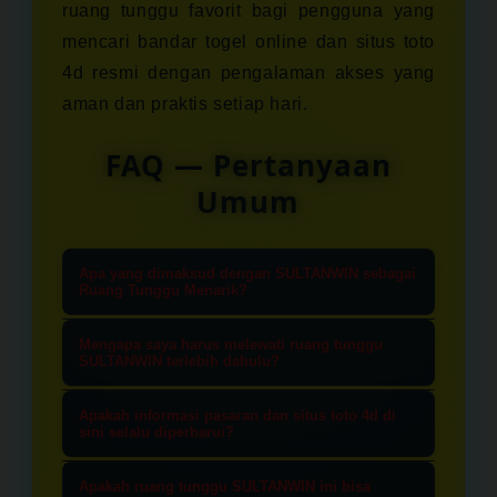
ruang tunggu favorit bagi pengguna yang
mencari bandar togel online dan situs toto
4d resmi dengan pengalaman akses yang
aman dan praktis setiap hari.
FAQ — Pertanyaan
Umum
Apa yang dimaksud dengan SULTANWIN sebagai
Ruang Tunggu Menarik?
SULTANWIN adalah sebuah platform
Mengapa saya harus melewati ruang tunggu
perantara atau halaman gerbang
SULTANWIN terlebih dahulu?
resmi yang dirancang secara
Ruang tunggu SULTANWIN berfungsi
Apakah informasi pasaran dan situs toto 4d di
menarik untuk menyambut para
sebagai filter keamanan untuk
sini selalu diperbarui?
pengguna. Di sini, Anda bisa
memastiakan Anda mendapatkan
Ya, tentu saja. Di dalam ruang
mengamankan informasi, memeriksa
Apakah ruang tunggu SULTANWIN ini bisa