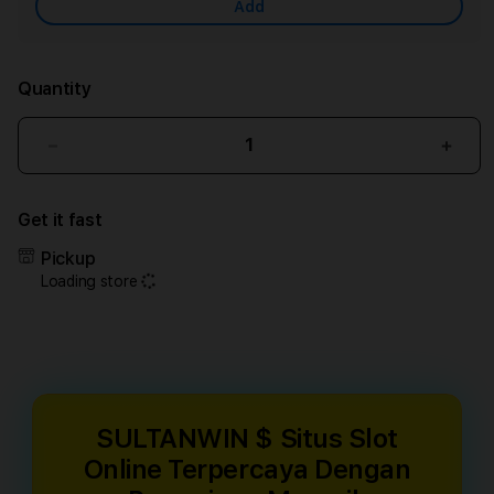
Add
Quantity
Decrease
Incr
quantity
quant
for
for
Get it fast
SULTANWIN
SUL
$
$
Pickup
Situs
Situs
Loading store
Slot
Slot
Online
Onlin
Terpercaya
Terp
Dengan
Deng
Permainan
Perm
Menarik
Mena
SULTANWIN $ Situs Slot
Online Terpercaya Dengan