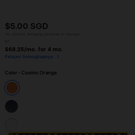
$5.00 SGD
Tax included.
Shipping
calculated at checkout.
or
$68.25
/mo. for 4 mo.
Pelajari Selengkapnya
Color
- Cosmic Orange