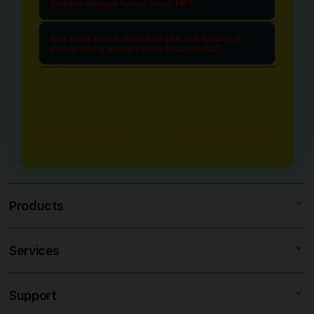
link akses yang asli dan terbebas dari
tunggu menarik ini, semua data
diakses dengan lancar lewat HP?
pembaruan sistem, dan
risiko pemblokiran internet (nawala)
mengenai link alternatif resmi,
Sangat bisa. SULTANWIN
mendapatkan akses langsung yang
maupun situs tiruan (phishing). Ini
Apa yang harus dilakukan jika link tujuan di
kestabilan server, dan rujukan
dioptimalkan dengan sistem yang
dalam ruang tunggu tidak bisa dibuka?
aman sebelum menuju ke situs toto
adalah jalur transit paling aman
bandar togel online terpercaya
ringan dan responsif. Baik Anda
4d utama.
Jika Anda menemui kendala, Anda
untuk menuju bandar togel online
diperbarui secara berkala setiap hari
menggunakan smartphone
tidak perlu panik. Cukup muat ulang
pilihan Anda.
demi kenyamanan para pengunjung.
(Android/iOS), tablet, maupun
(refresh) halaman ruang tunggu
desktop, Anda dapat mengakses
SULTANWIN ini. Sistem kami akan
ruang tunggu ini dengan cepat tanpa
secara otomatis menyediakan opsi
hambatan atau loading yang lama.
link alternatif cadangan yang aktif
dan siap digunakan langsung.
Products
Services
SULTANWIN
TOTO 4D
Support
AppleCare+
SITUS TOTO