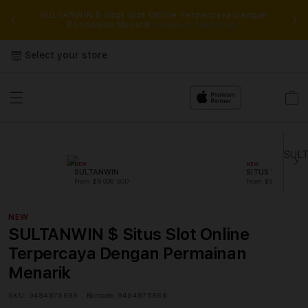
rkan
SULTANWIN $ Situs Slot Online Terpercaya Dengan
SU
ses
Permainan Menarik
Kunjungi Sekarang !
ter
Select your store
Cart
NEW
NEW
SULTANWIN
SITUS TOTO
From $8.008 SGD
From $807.77 SGD
NEW
SULTANWIN $ Situs Slot Online
Terpercaya Dengan Permainan
Menarik
SKU:
9484875888
Barcode:
9484875888