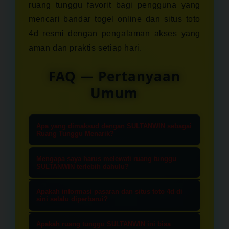
ruang tunggu favorit bagi pengguna yang
mencari bandar togel online dan situs toto
4d resmi dengan pengalaman akses yang
aman dan praktis setiap hari.
FAQ — Pertanyaan
Umum
Apa yang dimaksud dengan SULTANWIN sebagai
Ruang Tunggu Menarik?
SULTANWIN adalah sebuah platform
Mengapa saya harus melewati ruang tunggu
perantara atau halaman gerbang
SULTANWIN terlebih dahulu?
resmi yang dirancang secara
Ruang tunggu SULTANWIN berfungsi
Apakah informasi pasaran dan situs toto 4d di
menarik untuk menyambut para
sebagai filter keamanan untuk
sini selalu diperbarui?
pengguna. Di sini, Anda bisa
memastiakan Anda mendapatkan
Ya, tentu saja. Di dalam ruang
mengamankan informasi, memeriksa
Apakah ruang tunggu SULTANWIN ini bisa