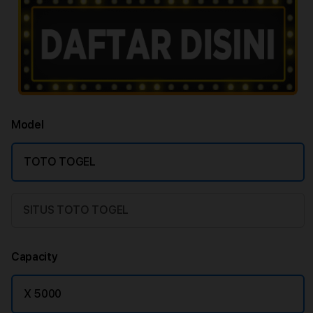
Model
TOTO TOGEL
SITUS TOTO TOGEL
Capacity
X 5000