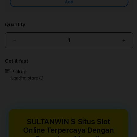
Add
Quantity
Decrease
Incr
quantity
quant
for
for
Get it fast
SULTANWIN
SUL
$
$
Pickup
Situs
Situs
Loading store
Slot
Slot
Online
Onlin
Terpercaya
Terp
Dengan
Deng
Permainan
Perm
Menarik
Mena
SULTANWIN $ Situs Slot
Online Terpercaya Dengan