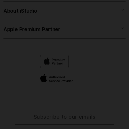
Corporate
SITUS TOGEL
About iStudio
My Account
TOTO TOGEL
TOGEL ONLINE
Collection & Delivery
Elush Service Provider
TOTO TOGEL ONLINE
Apple Premium Partner
About Us
Returns & Exchanges
Financing Options
SITUS TOGEL ONLINE
Find an iStudio near you
Contact Us
Trade-in
BANDAR TOGEL ONLINE
Why Shop at iStudio
FAQ
Traveller’s Reservation
Elush Corporate Website
Privacy Policy
Site Terms of Use
Subscribe to our emails