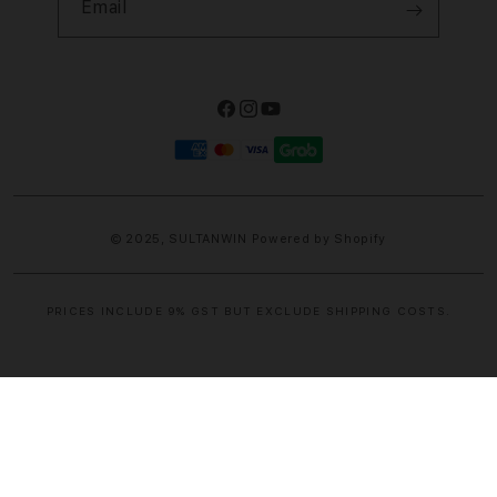
Email
Facebook
Instagram
YouTube
Payment
methods
© 2025,
SULTANWIN
Powered by Shopify
PRICES INCLUDE 9% GST BUT EXCLUDE SHIPPING COSTS.
S
i
n
g
l
e