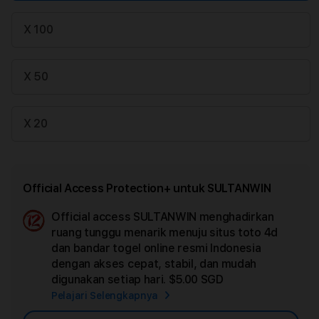
X 100
X 50
X 20
Official Access Protection+ untuk SULTANWIN
Official access SULTANWIN menghadirkan
Ad
ruang tunggu menarik menuju situs toto 4d
App
dan bandar togel online resmi Indonesia
Car
dengan akses cepat, stabil, dan mudah
digunakan setiap hari.
$5.00 SGD
Pelajari Selengkapnya