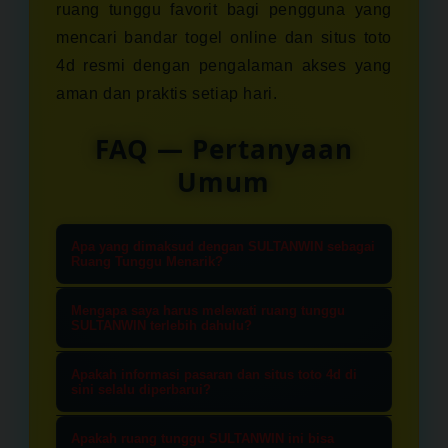
ruang tunggu favorit bagi pengguna yang
mencari bandar togel online dan situs toto
4d resmi dengan pengalaman akses yang
aman dan praktis setiap hari.
FAQ — Pertanyaan
Umum
Apa yang dimaksud dengan SULTANWIN sebagai
Ruang Tunggu Menarik?
SULTANWIN adalah sebuah platform
Mengapa saya harus melewati ruang tunggu
perantara atau halaman gerbang
SULTANWIN terlebih dahulu?
resmi yang dirancang secara
Ruang tunggu SULTANWIN berfungsi
Apakah informasi pasaran dan situs toto 4d di
menarik untuk menyambut para
sebagai filter keamanan untuk
sini selalu diperbarui?
pengguna. Di sini, Anda bisa
memastiakan Anda mendapatkan
Ya, tentu saja. Di dalam ruang
mengamankan informasi, memeriksa
Apakah ruang tunggu SULTANWIN ini bisa