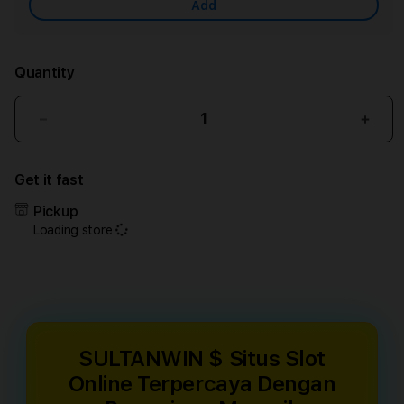
Add
Quantity
Decrease
Incr
quantity
quant
for
for
Get it fast
SULTANWIN
SUL
$
$
Pickup
Situs
Situs
Loading store
Slot
Slot
Online
Onlin
Terpercaya
Terp
Dengan
Deng
Permainan
Perm
Menarik
Mena
SULTANWIN $ Situs Slot
Online Terpercaya Dengan