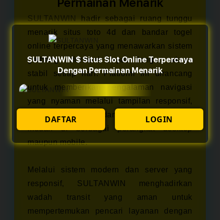
Permainan Menarik
SULTANWIN
hadir sebagai ruang tunggu
menarik situs toto 4d dan bandar togel
online terpercaya yang menawarkan sistem
SULTANWIN $ Situs Slot Online Terpercaya
gerbang informasi cepat dengan akses
Dengan Permainan Menarik
stabil setiap hari. Platform ini dirancang
untuk memberikan pengalaman navigasi
yang nyaman melalui tampilan responsif,
halaman ringan, dan dukungan akses
DAFTAR
LOGIN
mudah di berbagai perangkat desktop
maupun mobile.
Melalui sistem modern dan server yang
responsif, SULTANWIN menghadirkan
wadah transit yang aman untuk
mempertemukan pencari layanan dengan