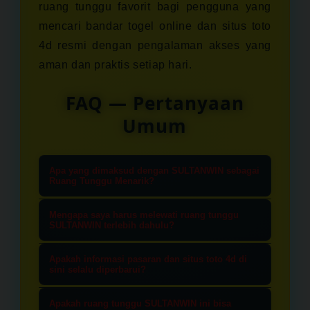
ruang tunggu favorit bagi pengguna yang
mencari bandar togel online dan situs toto
4d resmi dengan pengalaman akses yang
aman dan praktis setiap hari.
FAQ — Pertanyaan
Umum
Apa yang dimaksud dengan SULTANWIN sebagai
Ruang Tunggu Menarik?
SULTANWIN adalah sebuah platform
Mengapa saya harus melewati ruang tunggu
perantara atau halaman gerbang
SULTANWIN terlebih dahulu?
resmi yang dirancang secara
Ruang tunggu SULTANWIN berfungsi
Apakah informasi pasaran dan situs toto 4d di
menarik untuk menyambut para
sebagai filter keamanan untuk
sini selalu diperbarui?
pengguna. Di sini, Anda bisa
memastiakan Anda mendapatkan
Ya, tentu saja. Di dalam ruang
mengamankan informasi, memeriksa
Apakah ruang tunggu SULTANWIN ini bisa