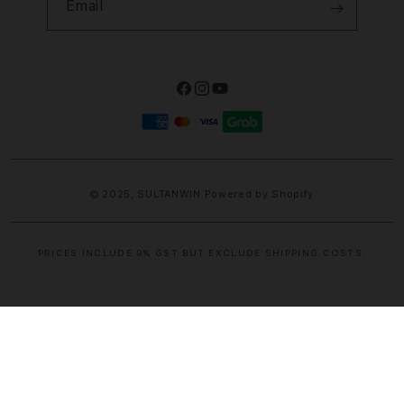
Email
Facebook
Instagram
YouTube
Payment
methods
© 2025,
SULTANWIN
Powered by Shopify
PRICES INCLUDE 9% GST BUT EXCLUDE SHIPPING COSTS.
S
i
n
g
l
e