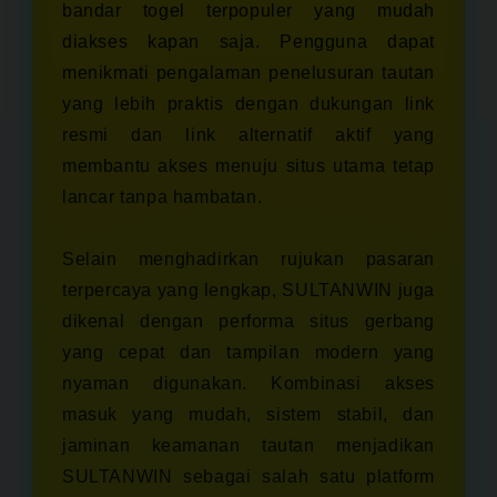
bandar togel terpopuler yang mudah
diakses kapan saja. Pengguna dapat
menikmati pengalaman penelusuran tautan
yang lebih praktis dengan dukungan link
resmi dan link alternatif aktif yang
membantu akses menuju situs utama tetap
lancar tanpa hambatan.
Selain menghadirkan rujukan pasaran
terpercaya yang lengkap, SULTANWIN juga
dikenal dengan performa situs gerbang
yang cepat dan tampilan modern yang
nyaman digunakan. Kombinasi akses
masuk yang mudah, sistem stabil, dan
jaminan keamanan tautan menjadikan
SULTANWIN sebagai salah satu platform