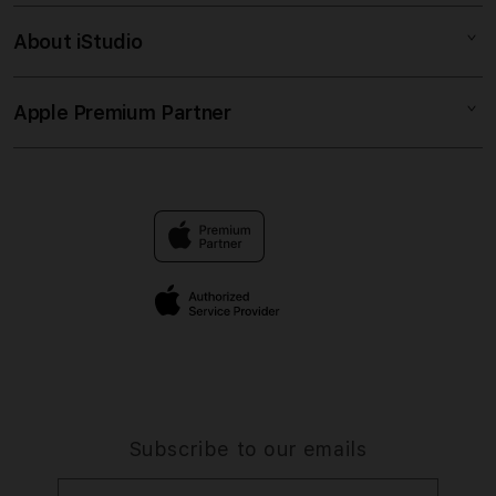
Corporate
SITUS TOGEL
About iStudio
My Account
TOTO TOGEL
TOGEL ONLINE
Collection & Delivery
Elush Service Provider
TOTO TOGEL ONLINE
Apple Premium Partner
About Us
Returns & Exchanges
Financing Options
SITUS TOGEL ONLINE
Find an iStudio near you
Contact Us
Trade-in
BANDAR TOGEL ONLINE
Why Shop at iStudio
FAQ
Traveller’s Reservation
Elush Corporate Website
Privacy Policy
Site Terms of Use
Subscribe to our emails