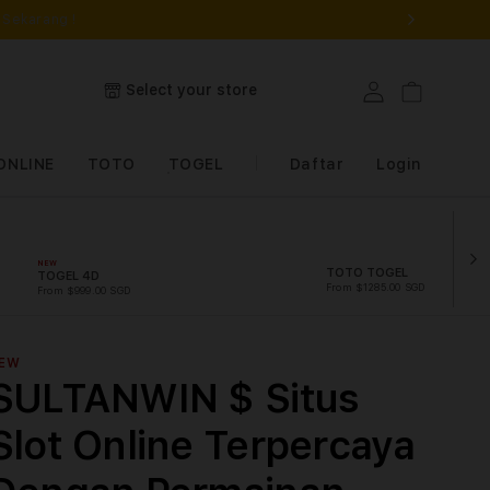
 Sekarang !
Select your store
Log in
Cart
ONLINE
TOTO
TOGEL
Daftar
Login
NEW
TOTO TOGEL
TOGEL 4D
From $1285.00 SGD
From $999.00 SGD
EW
SULTANWIN $ Situs
Slot Online Terpercaya