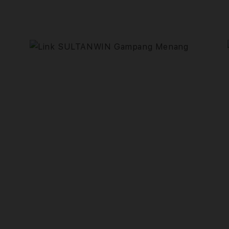
Open
media
4
in
modal