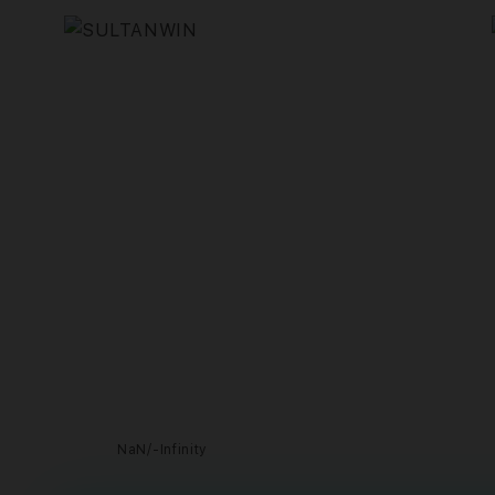
Open
media
6
in
modal
Open
of
NaN
/
-Infinity
media
8