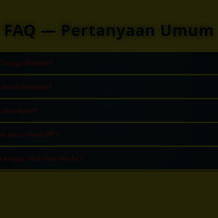
FAQ — Pertanyaan Umum
Tunggu Menarik?
antara atau halaman gerbang resmi yang dirancan
terlebih dahulu?
nkan informasi, memeriksa pembaruan sistem, dan
i filter keamanan untuk memastiakan Anda mendapatka
u diperbarui?
n situs tiruan (phishing). Ini adalah jalur transit p
arik ini, semua data mengenai link alternatif resmi, k
n lancar lewat HP?
la setiap hari demi kenyamanan para pengunjung.
an sistem yang ringan dan responsif. Baik Anda meng
g tunggu tidak bisa dibuka?
ang tunggu ini dengan cepat tanpa hambatan atau lo
erlu panik. Cukup muat ulang (refresh) halaman ruan
ernatif cadangan yang aktif dan siap digunakan langsu