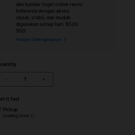
Care
dan bandar togel online resmi
Indonesia dengan akses
cepat, stabil, dan mudah
digunakan setiap hari.
$5.00
SGD
Pelajari Selengkapnya
uantity
Decrease
Increase
quantity
quantity
for
for
et it fast
SULTANWIN
SULTANWIN
$
$
Pickup
Situs
Situs
Loading store
Slot
Slot
Online
Online
Terpercaya
Terpercaya