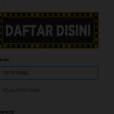
odel
TOTO TOGEL
SITUS TOTO TOGEL
apacity