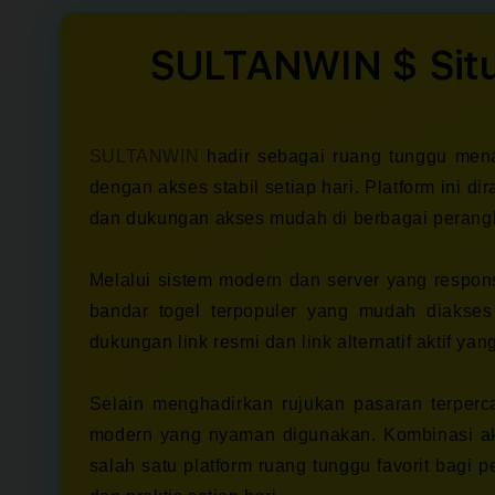
in
modal
SULTANWIN $ Situ
SULTANWIN
hadir sebagai ruang tunggu menar
dengan akses stabil setiap hari. Platform ini
dan dukungan akses mudah di berbagai perang
Melalui sistem modern dan server yang resp
bandar togel terpopuler yang mudah diakse
dukungan link resmi dan link alternatif aktif 
Selain menghadirkan rujukan pasaran terper
modern yang nyaman digunakan. Kombinasi a
salah satu platform ruang tunggu favorit bagi