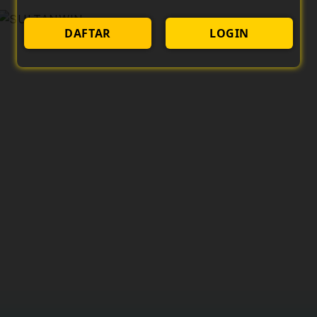
Open
media
DAFTAR
LOGIN
7
in
modal
Open
media
9