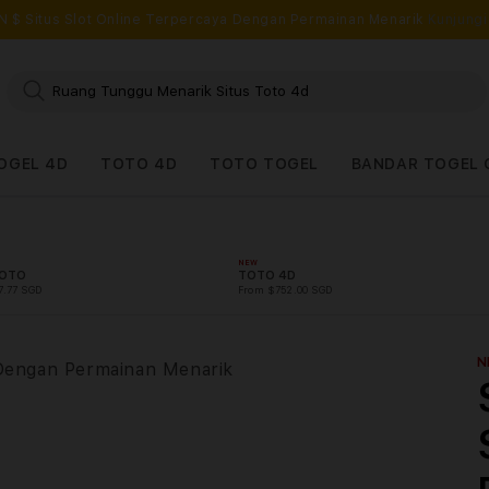
 $ Situs Slot Online Terpercaya Dengan Permainan Menarik
Kunjungi
OGEL 4D
TOTO 4D
TOTO TOGEL
BANDAR TOGEL 
NEW
TOTO
TOTO 4D
7.77 SGD
From $752.00 SGD
N