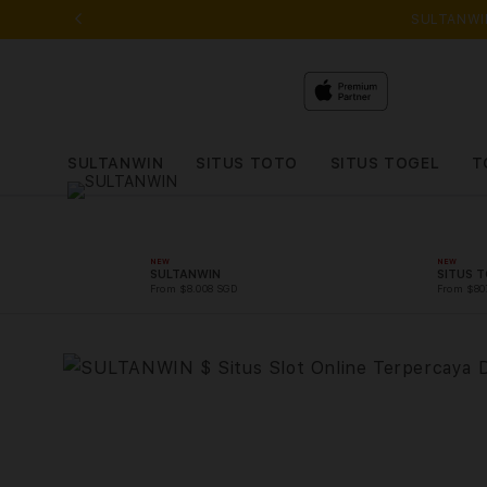
SULTANWIN
SULTANWIN
SITUS TOTO
SITUS TOGEL
T
NEW
NEW
SULTANWIN
SITUS 
From $8.008 SGD
From $80
Skip to
product
information