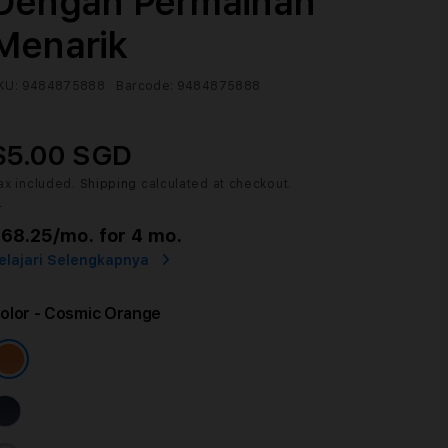
Dengan Permainan
Menarik
KU:
9484875888
Barcode:
9484875888
$5.00 SGD
ax included.
Shipping
calculated at checkout.
r
68.25
/mo. for 4 mo.
elajari Selengkapnya
olor
- Cosmic Orange