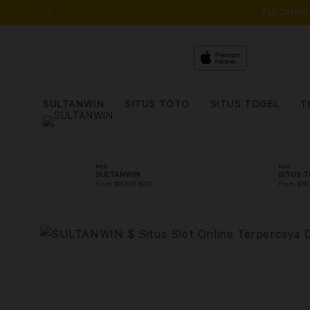
SULTANWIN
SULTANWIN
SITUS TOTO
SITUS TOGEL
T
NEW
NEW
SULTANWIN
SITUS 
From $8.008 SGD
From $80
Skip to
product
information