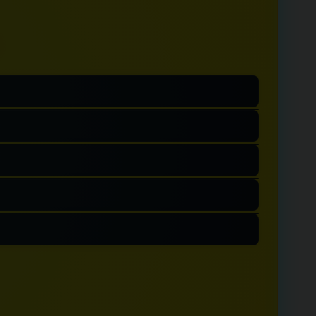
g secara menarik untuk menyambut para
 mendapatkan akses langsung yang aman
n link akses yang asli dan terbebas dari
aling aman untuk menuju bandar togel online
estabilan server, dan rujukan bandar togel
gunakan smartphone (Android/iOS), tablet,
ading yang lama.
g tunggu SULTANWIN ini. Sistem kami akan
ng.