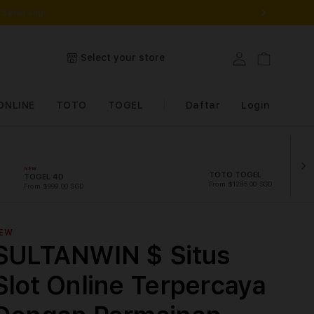
 Sekarang !
Select your store
Log in
Cart
ONLINE
TOTO
TOGEL
Daftar
Login
NEW
TOTO TOGEL
TOGEL 4D
From $1285.00 SGD
From $999.00 SGD
EW
SULTANWIN $ Situs
Slot Online Terpercaya