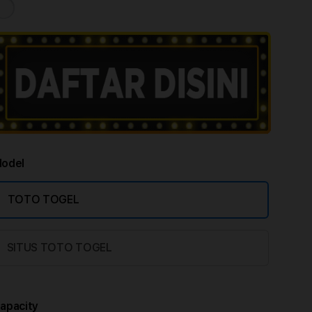
odel
TOTO TOGEL
SITUS TOTO TOGEL
apacity