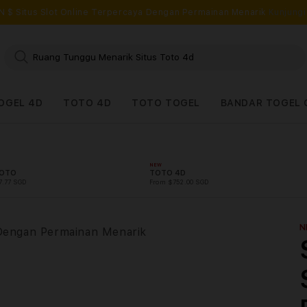
 $ Situs Slot Online Terpercaya Dengan Permainan Menarik
Kunjungi
OGEL 4D
TOTO 4D
TOTO TOGEL
BANDAR TOGEL 
NEW
TOTO
TOTO 4D
7.77 SGD
From $752.00 SGD
N