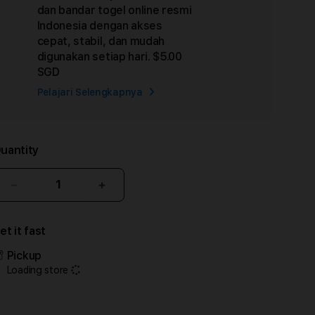
Care
dan bandar togel online resmi
Indonesia dengan akses
cepat, stabil, dan mudah
digunakan setiap hari.
$5.00
SGD
Pelajari Selengkapnya
uantity
Decrease
Increase
quantity
quantity
for
for
et it fast
SULTANWIN
SULTANWIN
$
$
Pickup
Situs
Situs
Loading store
Slot
Slot
Online
Online
Terpercaya
Terpercaya