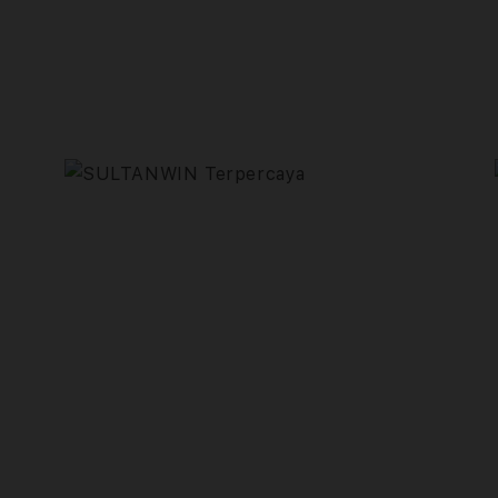
Open
media
2
in
modal