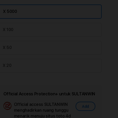
X 5000
X 100
X 50
X 20
Official Access Protection+ untuk SULTANWIN
Official access SULTANWIN
Add
Add
menghadirkan ruang tunggu
Apple
menarik menuju situs toto 4d