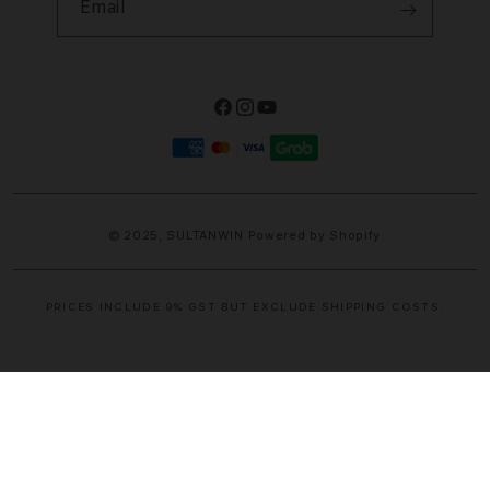
Email
Facebook
Instagram
YouTube
Payment
methods
© 2025,
SULTANWIN
Powered by Shopify
PRICES INCLUDE 9% GST BUT EXCLUDE SHIPPING COSTS.
S
i
n
g
l
e