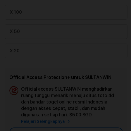
X 100
X 50
X 20
Official Access Protection+ untuk SULTANWIN
Official access SULTANWIN menghadirkan
Ad
ruang tunggu menarik menuju situs toto 4d
App
dan bandar togel online resmi Indonesia
Car
dengan akses cepat, stabil, dan mudah
digunakan setiap hari.
$5.00 SGD
Pelajari Selengkapnya