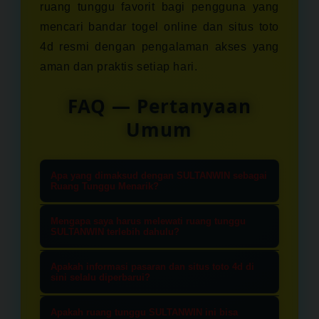
ruang tunggu favorit bagi pengguna yang
mencari bandar togel online dan situs toto
4d resmi dengan pengalaman akses yang
aman dan praktis setiap hari.
FAQ — Pertanyaan
Umum
Apa yang dimaksud dengan SULTANWIN sebagai
Ruang Tunggu Menarik?
SULTANWIN adalah sebuah platform
Mengapa saya harus melewati ruang tunggu
perantara atau halaman gerbang
SULTANWIN terlebih dahulu?
resmi yang dirancang secara
Ruang tunggu SULTANWIN berfungsi
Apakah informasi pasaran dan situs toto 4d di
menarik untuk menyambut para
sebagai filter keamanan untuk
sini selalu diperbarui?
pengguna. Di sini, Anda bisa
memastiakan Anda mendapatkan
Ya, tentu saja. Di dalam ruang
mengamankan informasi, memeriksa
Apakah ruang tunggu SULTANWIN ini bisa