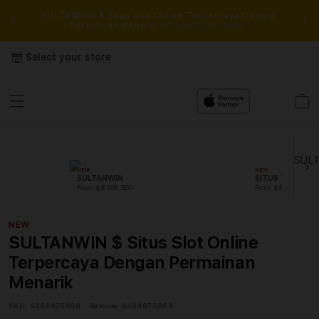
rkan
SULTANWIN $ Situs Slot Online Terpercaya Dengan
SU
ses
Permainan Menarik
Kunjungi Sekarang !
ter
Select your store
Cart
NEW
NEW
SULTANWIN
SITUS TOTO
From $8.008 SGD
From $807.77 SGD
NEW
SULTANWIN $ Situs Slot Online
Terpercaya Dengan Permainan
Menarik
SKU:
9484875888
Barcode:
9484875888