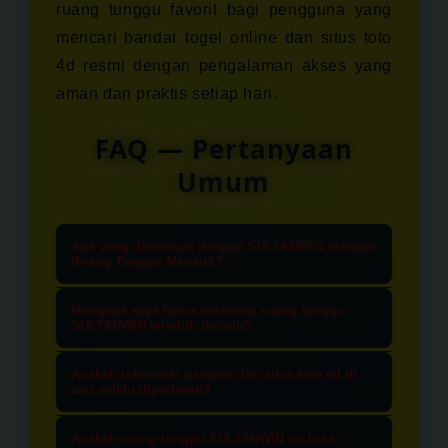
ruang tunggu favorit bagi pengguna yang
mencari bandar togel online dan situs toto
4d resmi dengan pengalaman akses yang
aman dan praktis setiap hari.
FAQ — Pertanyaan
Umum
Apa yang dimaksud dengan SULTANWIN sebagai
Ruang Tunggu Menarik?
SULTANWIN adalah sebuah platform
Mengapa saya harus melewati ruang tunggu
perantara atau halaman gerbang
SULTANWIN terlebih dahulu?
resmi yang dirancang secara
Ruang tunggu SULTANWIN berfungsi
Apakah informasi pasaran dan situs toto 4d di
menarik untuk menyambut para
sebagai filter keamanan untuk
sini selalu diperbarui?
pengguna. Di sini, Anda bisa
memastiakan Anda mendapatkan
Ya, tentu saja. Di dalam ruang
mengamankan informasi, memeriksa
Apakah ruang tunggu SULTANWIN ini bisa