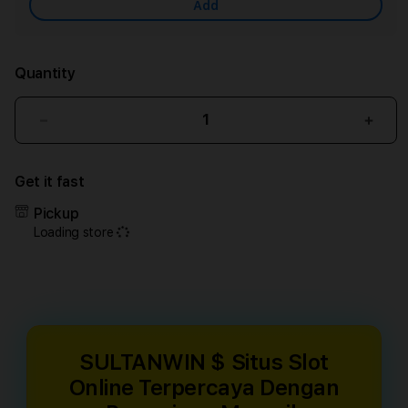
Add
Quantity
Decrease
Incr
quantity
quant
for
for
Get it fast
SULTANWIN
SUL
$
$
Pickup
Situs
Situs
Loading store
Slot
Slot
Online
Onlin
Terpercaya
Terp
Dengan
Deng
Permainan
Perm
Menarik
Mena
SULTANWIN $ Situs Slot
Online Terpercaya Dengan