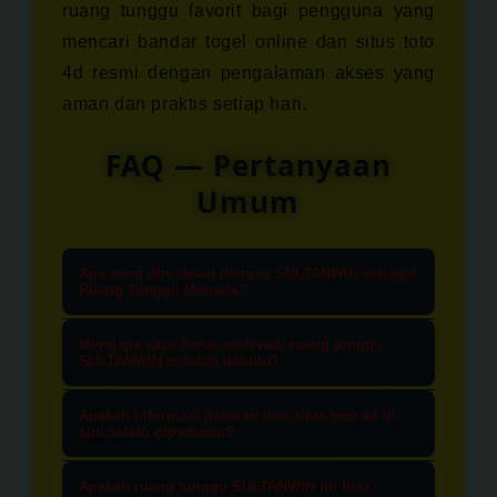
ruang tunggu favorit bagi pengguna yang
mencari bandar togel online dan situs toto
4d resmi dengan pengalaman akses yang
aman dan praktis setiap hari.
FAQ — Pertanyaan
Umum
Apa yang dimaksud dengan SULTANWIN sebagai
Ruang Tunggu Menarik?
SULTANWIN adalah sebuah platform
Mengapa saya harus melewati ruang tunggu
perantara atau halaman gerbang
SULTANWIN terlebih dahulu?
resmi yang dirancang secara
Ruang tunggu SULTANWIN berfungsi
Apakah informasi pasaran dan situs toto 4d di
menarik untuk menyambut para
sebagai filter keamanan untuk
sini selalu diperbarui?
pengguna. Di sini, Anda bisa
memastiakan Anda mendapatkan
Ya, tentu saja. Di dalam ruang
mengamankan informasi, memeriksa
Apakah ruang tunggu SULTANWIN ini bisa