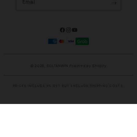
Email
Facebook
Instagram
YouTube
Payment
methods
© 2025,
SULTANWIN
Powered by Shopify
PRICES INCLUDE 9% GST BUT EXCLUDE SHIPPING COSTS.
S
i
n
g
l
e