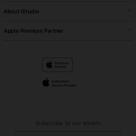
Corporate
SITUS TOGEL
About iStudio
My Account
TOTO TOGEL
TOGEL ONLINE
Collection & Delivery
Elush Service Provider
TOTO TOGEL ONLINE
Apple Premium Partner
About Us
Returns & Exchanges
Financing Options
SITUS TOGEL ONLINE
Find an iStudio near you
Contact Us
Trade-in
BANDAR TOGEL ONLINE
Why Shop at iStudio
FAQ
Traveller’s Reservation
Elush Corporate Website
Privacy Policy
Site Terms of Use
Subscribe to our emails