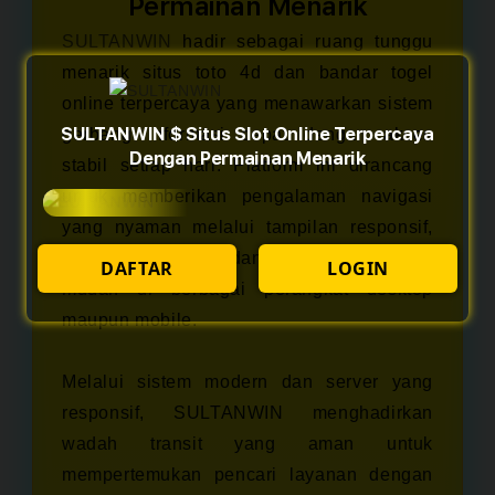
Permainan Menarik
SULTANWIN
hadir sebagai ruang tunggu
menarik situs toto 4d dan bandar togel
online terpercaya yang menawarkan sistem
SULTANWIN $ Situs Slot Online Terpercaya
gerbang informasi cepat dengan akses
Dengan Permainan Menarik
stabil setiap hari. Platform ini dirancang
untuk memberikan pengalaman navigasi
yang nyaman melalui tampilan responsif,
halaman ringan, dan dukungan akses
DAFTAR
LOGIN
mudah di berbagai perangkat desktop
maupun mobile.
Melalui sistem modern dan server yang
responsif, SULTANWIN menghadirkan
wadah transit yang aman untuk
mempertemukan pencari layanan dengan