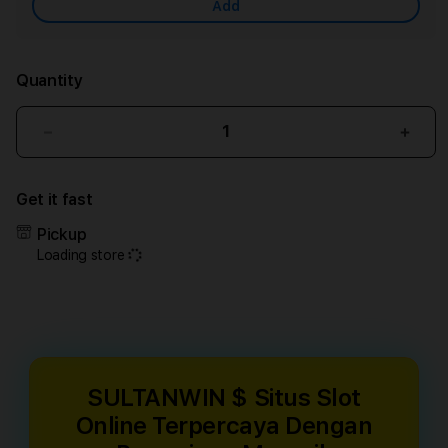
Add
Quantity
Decrease
Incr
quantity
quant
for
for
Get it fast
SULTANWIN
SUL
$
$
Pickup
Situs
Situs
Loading store
Slot
Slot
Online
Onlin
Terpercaya
Terp
Dengan
Deng
Permainan
Perm
Menarik
Mena
SULTANWIN $ Situs Slot
Online Terpercaya Dengan