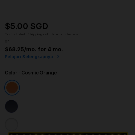
$5.00 SGD
Tax included.
Shipping
calculated at checkout.
or
$68.25
/mo. for 4 mo.
Pelajari Selengkapnya
Color
- Cosmic Orange