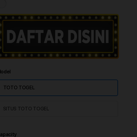
odel
TOTO TOGEL
SITUS TOTO TOGEL
apacity