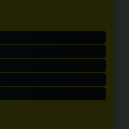
g secara menarik untuk menyambut para
 mendapatkan akses langsung yang aman
n link akses yang asli dan terbebas dari
aling aman untuk menuju bandar togel online
estabilan server, dan rujukan bandar togel
gunakan smartphone (Android/iOS), tablet,
ading yang lama.
g tunggu SULTANWIN ini. Sistem kami akan
ng.