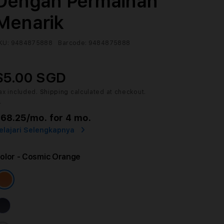
Dengan Permainan
Menarik
KU:
9484875888
Barcode:
9484875888
$5.00 SGD
ax included.
Shipping
calculated at checkout.
r
68.25
/mo. for 4 mo.
elajari Selengkapnya
olor
- Cosmic Orange