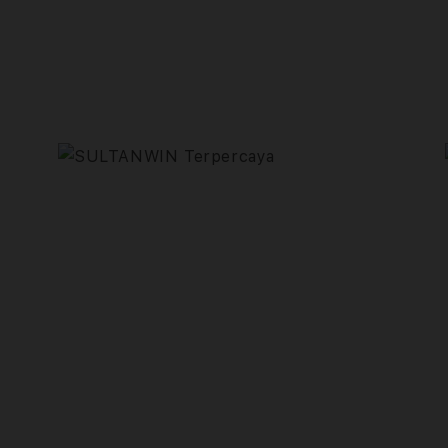
Open
media
2
in
modal