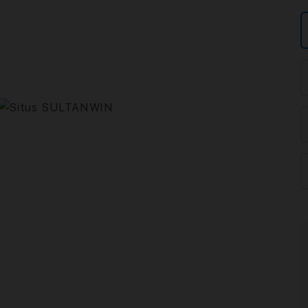
Open
media
3
in
modal