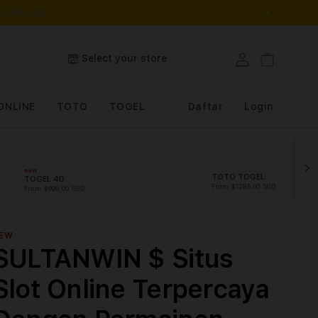
 Sekarang !
Select your store
Log in
Cart
ONLINE
TOTO
TOGEL
Daftar
Login
NEW
TOTO TOGEL
TOGEL 4D
From $1285.00 SGD
From $999.00 SGD
EW
SULTANWIN $ Situs
Slot Online Terpercaya