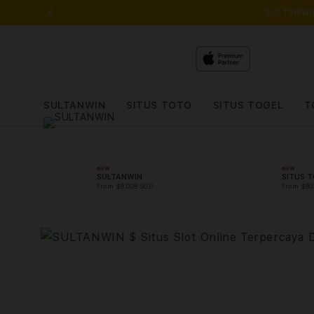
SULTANWIN
SULTANWIN
SITUS TOTO
SITUS TOGEL
T
NEW
NEW
SULTANWIN
SITUS 
From $8.008 SGD
From $80
Skip to
product
information