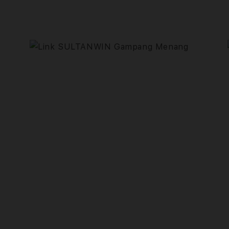
Open
media
4
in
modal