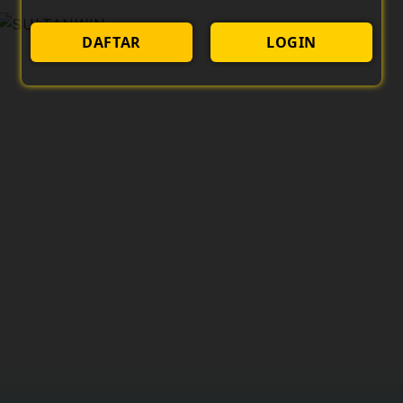
Open
media
DAFTAR
LOGIN
7
in
modal
Open
media
9