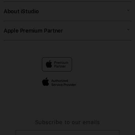
Corporate
SITUS TOGEL
About iStudio
My Account
TOTO TOGEL
TOGEL ONLINE
Collection & Delivery
Elush Service Provider
TOTO TOGEL ONLINE
Apple Premium Partner
About Us
Returns & Exchanges
Financing Options
SITUS TOGEL ONLINE
Find an iStudio near you
Contact Us
Trade-in
BANDAR TOGEL ONLINE
Why Shop at iStudio
FAQ
Traveller’s Reservation
Elush Corporate Website
Privacy Policy
Site Terms of Use
Subscribe to our emails