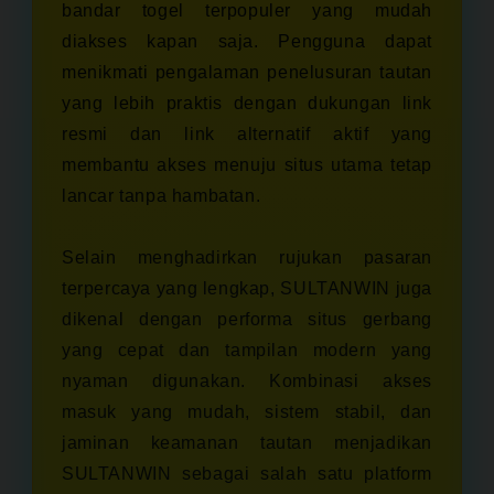
bandar togel terpopuler yang mudah
diakses kapan saja. Pengguna dapat
menikmati pengalaman penelusuran tautan
yang lebih praktis dengan dukungan link
resmi dan link alternatif aktif yang
membantu akses menuju situs utama tetap
lancar tanpa hambatan.
Selain menghadirkan rujukan pasaran
terpercaya yang lengkap, SULTANWIN juga
dikenal dengan performa situs gerbang
yang cepat dan tampilan modern yang
nyaman digunakan. Kombinasi akses
masuk yang mudah, sistem stabil, dan
jaminan keamanan tautan menjadikan
SULTANWIN sebagai salah satu platform