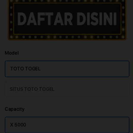
Model
TOTO TOGEL
SITUS TOTO TOGEL
Capacity
X 5000