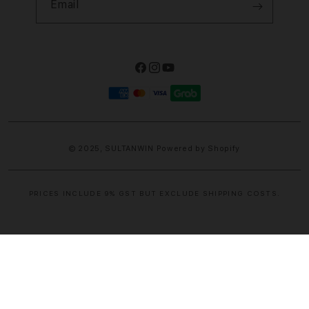
Email
Facebook
Instagram
YouTube
Payment
methods
© 2025,
SULTANWIN
Powered by Shopify
PRICES INCLUDE 9% GST BUT EXCLUDE SHIPPING COSTS.
S
i
n
g
l
e