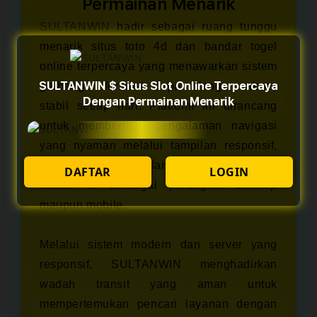
Permainan Menarik
SULTANWIN
hadir sebagai ruang tunggu
menarik situs toto 4d dan bandar togel
online terpercaya yang menawarkan sistem
SULTANWIN $ Situs Slot Online Terpercaya
gerbang informasi cepat dengan akses
Dengan Permainan Menarik
stabil setiap hari. Platform ini dirancang
untuk memberikan pengalaman navigasi
yang nyaman melalui tampilan responsif,
halaman ringan, dan dukungan akses
DAFTAR
LOGIN
mudah di berbagai perangkat desktop
maupun mobile.
Melalui sistem modern dan server yang
responsif, SULTANWIN menghadirkan
wadah transit yang aman untuk
mempertemukan pencari layanan dengan