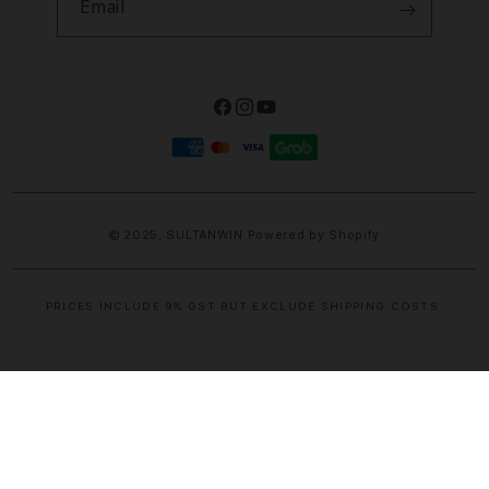
Email
Facebook
Instagram
YouTube
Payment
methods
© 2025,
SULTANWIN
Powered by Shopify
PRICES INCLUDE 9% GST BUT EXCLUDE SHIPPING COSTS.
S
i
n
g
l
e