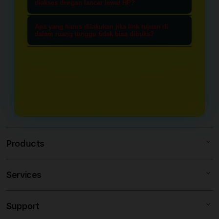
link akses yang asli dan terbebas dari
tunggu menarik ini, semua data
diakses dengan lancar lewat HP?
pembaruan sistem, dan
risiko pemblokiran internet (nawala)
mengenai link alternatif resmi,
Sangat bisa. SULTANWIN
mendapatkan akses langsung yang
maupun situs tiruan (phishing). Ini
Apa yang harus dilakukan jika link tujuan di
kestabilan server, dan rujukan
dioptimalkan dengan sistem yang
dalam ruang tunggu tidak bisa dibuka?
aman sebelum menuju ke situs toto
adalah jalur transit paling aman
bandar togel online terpercaya
ringan dan responsif. Baik Anda
4d utama.
Jika Anda menemui kendala, Anda
untuk menuju bandar togel online
diperbarui secara berkala setiap hari
menggunakan smartphone
tidak perlu panik. Cukup muat ulang
pilihan Anda.
demi kenyamanan para pengunjung.
(Android/iOS), tablet, maupun
(refresh) halaman ruang tunggu
desktop, Anda dapat mengakses
SULTANWIN ini. Sistem kami akan
ruang tunggu ini dengan cepat tanpa
secara otomatis menyediakan opsi
hambatan atau loading yang lama.
link alternatif cadangan yang aktif
dan siap digunakan langsung.
Products
Services
SULTANWIN
TOTO 4D
Support
AppleCare+
SITUS TOTO