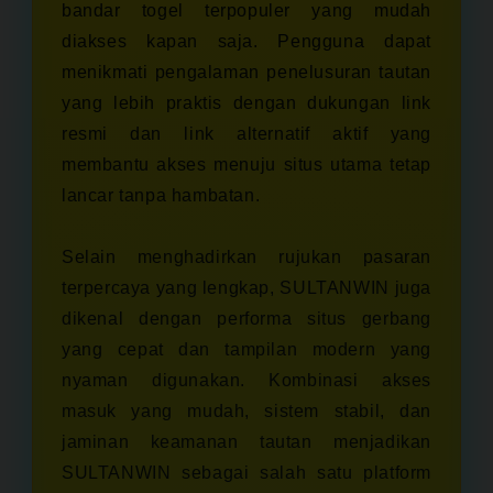
bandar togel terpopuler yang mudah
diakses kapan saja. Pengguna dapat
menikmati pengalaman penelusuran tautan
yang lebih praktis dengan dukungan link
resmi dan link alternatif aktif yang
membantu akses menuju situs utama tetap
lancar tanpa hambatan.
Selain menghadirkan rujukan pasaran
terpercaya yang lengkap, SULTANWIN juga
dikenal dengan performa situs gerbang
yang cepat dan tampilan modern yang
nyaman digunakan. Kombinasi akses
masuk yang mudah, sistem stabil, dan
jaminan keamanan tautan menjadikan
SULTANWIN sebagai salah satu platform