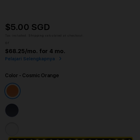
$5.00 SGD
Tax included.
Shipping
calculated at checkout.
or
$68.25
/mo. for 4 mo.
Pelajari Selengkapnya
Color
- Cosmic Orange