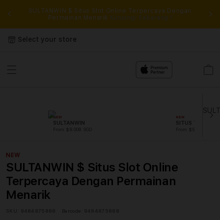
rkan
SULTANWIN $ Situs Slot Online Terpercaya Dengan
SU
ses
Permainan Menarik
Kunjungi Sekarang !
ter
Select your store
Cart
NEW
NEW
SULTANWIN
SITUS TOTO
From $8.008 SGD
From $807.77 SGD
NEW
SULTANWIN $ Situs Slot Online
Terpercaya Dengan Permainan
Menarik
SKU:
9484875888
Barcode:
9484875888