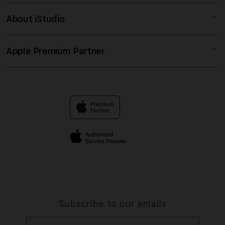
Corporate
SITUS TOGEL
About iStudio
My Account
TOTO TOGEL
TOGEL ONLINE
Collection & Delivery
Elush Service Provider
TOTO TOGEL ONLINE
Apple Premium Partner
About Us
Returns & Exchanges
Financing Options
SITUS TOGEL ONLINE
Find an iStudio near you
Contact Us
Trade-in
BANDAR TOGEL ONLINE
Why Shop at iStudio
FAQ
Traveller’s Reservation
Elush Corporate Website
Privacy Policy
Site Terms of Use
Subscribe to our emails