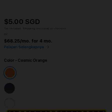
$5.00 SGD
Tax included.
Shipping
calculated at checkout.
or
$68.25
/mo. for 4 mo.
Pelajari Selengkapnya
Color
- Cosmic Orange