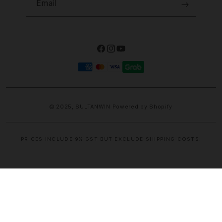
Email
Facebook
Instagram
YouTube
Payment
methods
© 2025,
SULTANWIN
Powered by Shopify
PRICES INCLUDE 9% GST BUT EXCLUDE SHIPPING COSTS.
S
i
n
g
l
e