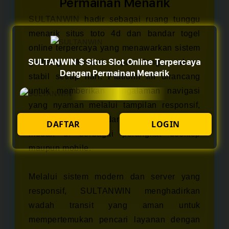
Permainan Menarik
SULTANWIN
hadir sebagai ruang tunggu
menarik situs toto 4d dan bandar togel
online terpercaya yang menawarkan sistem
SULTANWIN $ Situs Slot Online Terpercaya
gerbang informasi cepat dengan akses
Dengan Permainan Menarik
stabil setiap hari. Platform ini dirancang
untuk memberikan pengalaman navigasi
yang nyaman melalui tampilan responsif,
halaman ringan, dan dukungan akses
DAFTAR
LOGIN
mudah di berbagai perangkat desktop
maupun mobile.
Melalui sistem modern dan server yang
responsif, SULTANWIN menghadirkan
wadah transit yang aman untuk
mempertemukan pencari layanan dengan