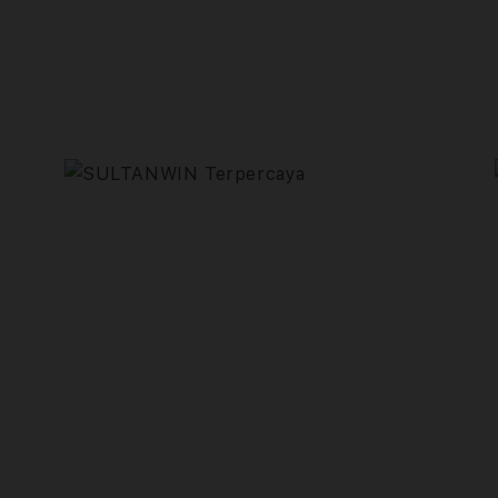
Open
media
2
in
modal