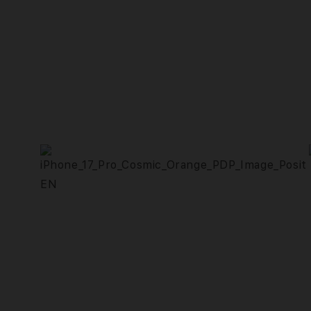
Open
media
1
in
modal