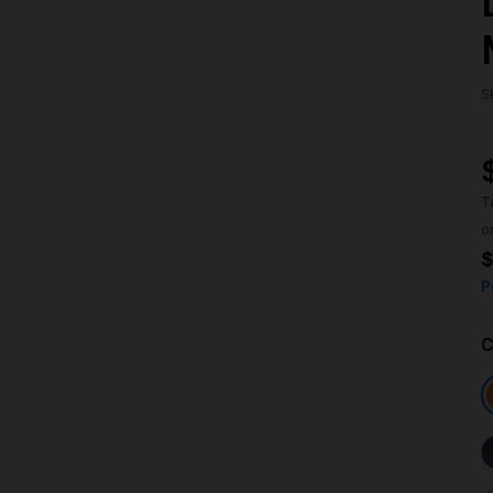
S
T
o
$
P
C