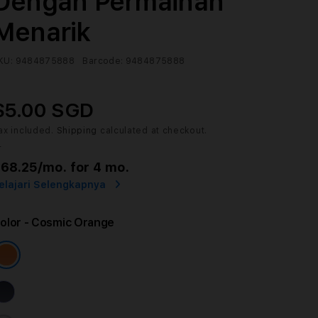
Dengan Permainan
Menarik
KU:
9484875888
Barcode:
9484875888
$5.00 SGD
ax included.
Shipping
calculated at checkout.
r
68.25
/mo. for 4 mo.
elajari Selengkapnya
olor
- Cosmic Orange