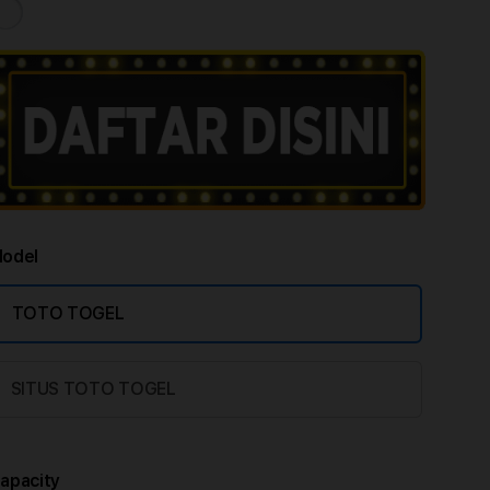
odel
TOTO TOGEL
SITUS TOTO TOGEL
apacity