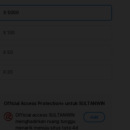
X 5000
X 100
X 50
X 20
Official Access Protection+ untuk SULTANWIN
Official access SULTANWIN
Add
Add
menghadirkan ruang tunggu
Apple
menarik menuju situs toto 4d