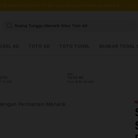
 $ Situs Slot Online Terpercaya Dengan Permainan Menarik
Kunjungi
OGEL 4D
TOTO 4D
TOTO TOGEL
BANDAR TOGEL 
NEW
TOTO
TOTO 4D
7.77 SGD
From $752.00 SGD
N