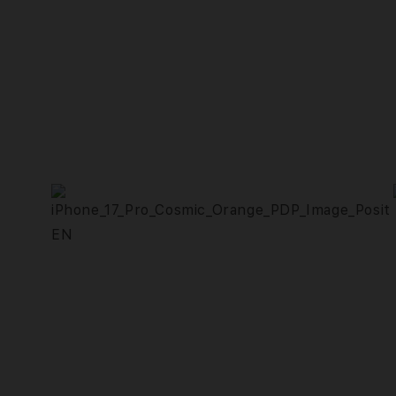
Open
media
1
in
modal