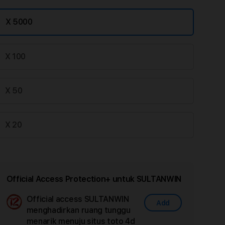
X 5000
X 100
X 50
X 20
Official Access Protection+ untuk SULTANWIN
Official access SULTANWIN
Add
Add
menghadirkan ruang tunggu
Apple
menarik menuju situs toto 4d