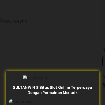
Open
media
5
in
modal
Q
G
SULTANWIN $ Situs Slot Online Terpercaya
Dengan Permainan Menarik