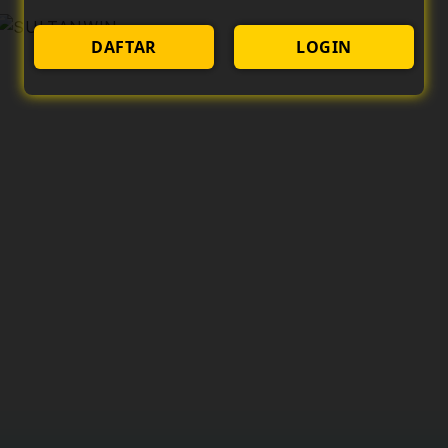
Open
media
DAFTAR
LOGIN
7
in
modal
Open
media
9