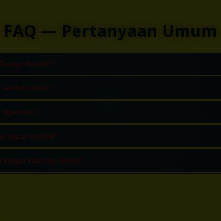
FAQ — Pertanyaan Umum
Tunggu Menarik?
antara atau halaman gerbang resmi yang dirancan
terlebih dahulu?
nkan informasi, memeriksa pembaruan sistem, dan
i filter keamanan untuk memastiakan Anda mendapatka
u diperbarui?
n situs tiruan (phishing). Ini adalah jalur transit p
arik ini, semua data mengenai link alternatif resmi, k
n lancar lewat HP?
la setiap hari demi kenyamanan para pengunjung.
an sistem yang ringan dan responsif. Baik Anda meng
g tunggu tidak bisa dibuka?
ang tunggu ini dengan cepat tanpa hambatan atau lo
erlu panik. Cukup muat ulang (refresh) halaman ruan
ernatif cadangan yang aktif dan siap digunakan langsu