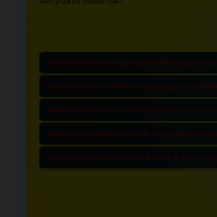
dan praktis setiap hari.
Apa yang dimaksud dengan SULTANWIN sebagai Ruang 
SULTANWIN adalah sebuah platform per
Mengapa saya harus melewati ruang tunggu SULTANWIN 
pengguna. Di sini, Anda bisa mengama
Ruang tunggu SULTANWIN berfungsi sebaga
sebelum menuju ke situs toto 4d utama.
Apakah informasi pasaran dan situs toto 4d di sini selal
risiko pemblokiran internet (nawala) maupu
Ya, tentu saja. Di dalam ruang tunggu men
pilihan Anda.
Apakah ruang tunggu SULTANWIN ini bisa diakses denga
online terpercaya diperbarui secara berka
Sangat bisa. SULTANWIN dioptimalkan deng
Apa yang harus dilakukan jika link tujuan di dalam ruan
maupun desktop, Anda dapat mengakses ru
Jika Anda menemui kendala, Anda tidak p
secara otomatis menyediakan opsi link alt