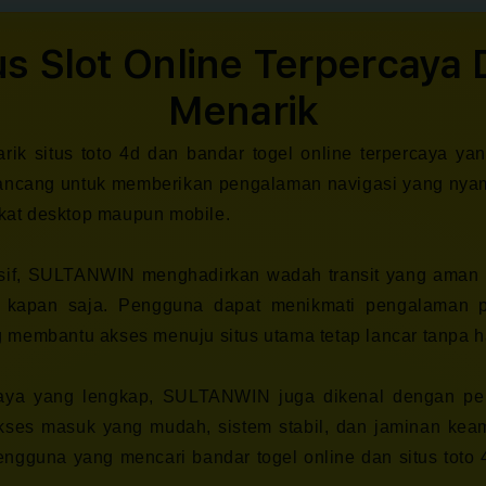
in
modal
s Slot Online Terpercaya
Menarik
ik situs toto 4d dan bandar togel online terpercaya y
 dirancang untuk memberikan pengalaman navigasi yang nyam
kat desktop maupun mobile.
onsif, SULTANWIN menghadirkan wadah transit yang aman
s kapan saja. Pengguna dapat menikmati pengalaman pe
yang membantu akses menuju situs utama tetap lancar tanpa 
caya yang lengkap, SULTANWIN juga dikenal dengan per
kses masuk yang mudah, sistem stabil, dan jaminan ke
 pengguna yang mencari bandar togel online dan situs t