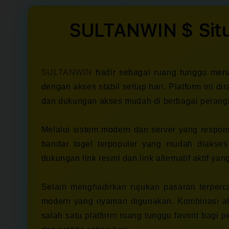
in
modal
SULTANWIN $ Situ
SULTANWIN
hadir sebagai ruang tunggu menar
dengan akses stabil setiap hari. Platform ini
dan dukungan akses mudah di berbagai perang
Melalui sistem modern dan server yang resp
bandar togel terpopuler yang mudah diakse
dukungan link resmi dan link alternatif aktif 
Selain menghadirkan rujukan pasaran terper
modern yang nyaman digunakan. Kombinasi a
salah satu platform ruang tunggu favorit bagi