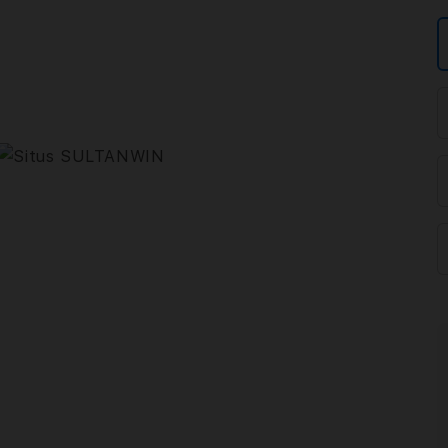
Open
media
3
in
modal