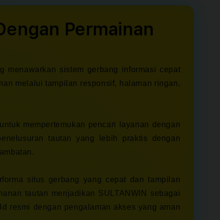
 Dengan Permainan
ang menawarkan sistem gerbang informasi cepat
an melalui tampilan responsif, halaman ringan,
 untuk mempertemukan pencari layanan dengan
nelusuran tautan yang lebih praktis dengan
hambatan.
forma situs gerbang yang cepat dan tampilan
amanan tautan menjadikan SULTANWIN sebagai
oto 4d resmi dengan pengalaman akses yang aman