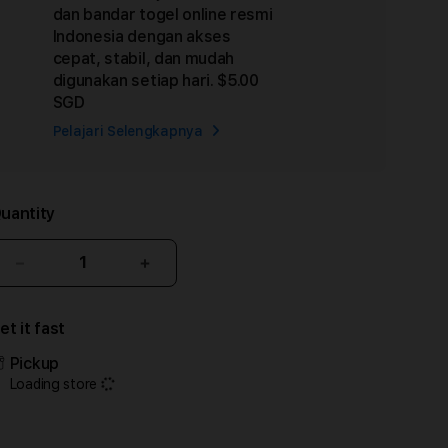
Care
dan bandar togel online resmi
Indonesia dengan akses
cepat, stabil, dan mudah
digunakan setiap hari.
$5.00
SGD
Pelajari Selengkapnya
uantity
Decrease
Increase
quantity
quantity
for
for
et it fast
SULTANWIN
SULTANWIN
$
$
Pickup
Situs
Situs
Loading store
Slot
Slot
Online
Online
Terpercaya
Terpercaya