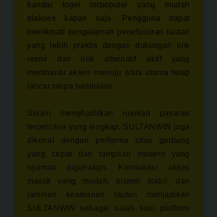
bandar togel terpopuler yang mudah
diakses kapan saja. Pengguna dapat
menikmati pengalaman penelusuran tautan
yang lebih praktis dengan dukungan link
resmi dan link alternatif aktif yang
membantu akses menuju situs utama tetap
lancar tanpa hambatan.
Selain menghadirkan rujukan pasaran
terpercaya yang lengkap, SULTANWIN juga
dikenal dengan performa situs gerbang
yang cepat dan tampilan modern yang
nyaman digunakan. Kombinasi akses
masuk yang mudah, sistem stabil, dan
jaminan keamanan tautan menjadikan
SULTANWIN sebagai salah satu platform