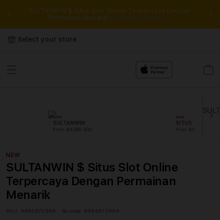
rkan
SULTANWIN $ Situs Slot Online Terpercaya Dengan
SU
ses
Permainan Menarik
Kunjungi Sekarang !
ter
Select your store
Cart
NEW
NEW
SULTANWIN
SITUS TOTO
From $8.008 SGD
From $807.77 SGD
NEW
SULTANWIN $ Situs Slot Online
Terpercaya Dengan Permainan
Menarik
SKU:
9484875888
Barcode:
9484875888