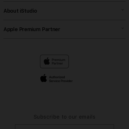
Corporate
SITUS TOGEL
About iStudio
My Account
TOTO TOGEL
TOGEL ONLINE
Collection & Delivery
Elush Service Provider
TOTO TOGEL ONLINE
Apple Premium Partner
About Us
Returns & Exchanges
Financing Options
SITUS TOGEL ONLINE
Find an iStudio near you
Contact Us
Trade-in
BANDAR TOGEL ONLINE
Why Shop at iStudio
FAQ
Traveller’s Reservation
Elush Corporate Website
Privacy Policy
Site Terms of Use
Subscribe to our emails