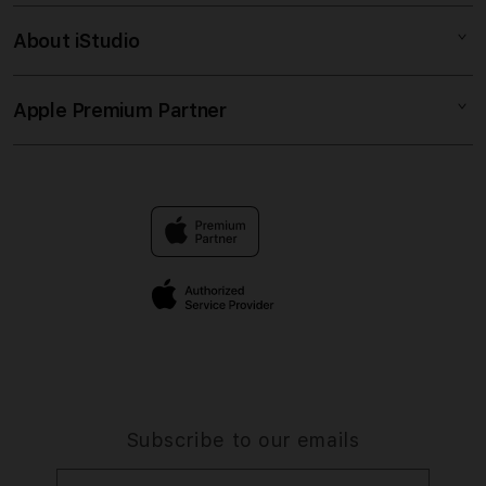
Corporate
SITUS TOGEL
About iStudio
My Account
TOTO TOGEL
TOGEL ONLINE
Collection & Delivery
Elush Service Provider
TOTO TOGEL ONLINE
Apple Premium Partner
About Us
Returns & Exchanges
Financing Options
SITUS TOGEL ONLINE
Find an iStudio near you
Contact Us
Trade-in
BANDAR TOGEL ONLINE
Why Shop at iStudio
FAQ
Traveller’s Reservation
Elush Corporate Website
Privacy Policy
Site Terms of Use
Subscribe to our emails