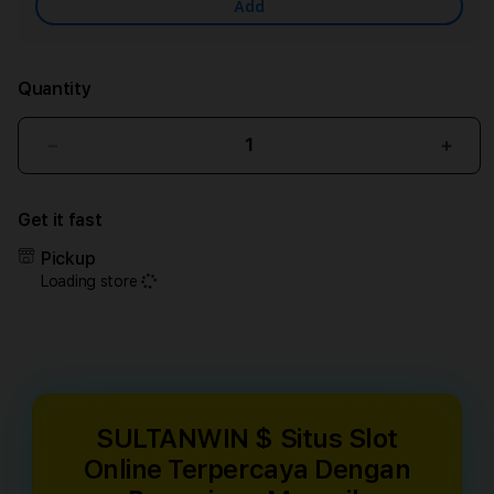
Add
Quantity
Decrease
Incr
quantity
quant
for
for
Get it fast
SULTANWIN
SUL
$
$
Pickup
Situs
Situs
Loading store
Slot
Slot
Online
Onlin
Terpercaya
Terp
Dengan
Deng
Permainan
Perm
Menarik
Mena
SULTANWIN $ Situs Slot
Online Terpercaya Dengan