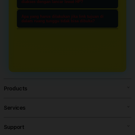
link akses yang asli dan terbebas dari
tunggu menarik ini, semua data
diakses dengan lancar lewat HP?
pembaruan sistem, dan
risiko pemblokiran internet (nawala)
mengenai link alternatif resmi,
Sangat bisa. SULTANWIN
mendapatkan akses langsung yang
maupun situs tiruan (phishing). Ini
Apa yang harus dilakukan jika link tujuan di
kestabilan server, dan rujukan
dioptimalkan dengan sistem yang
dalam ruang tunggu tidak bisa dibuka?
aman sebelum menuju ke situs toto
adalah jalur transit paling aman
bandar togel online terpercaya
ringan dan responsif. Baik Anda
4d utama.
Jika Anda menemui kendala, Anda
untuk menuju bandar togel online
diperbarui secara berkala setiap hari
menggunakan smartphone
tidak perlu panik. Cukup muat ulang
pilihan Anda.
demi kenyamanan para pengunjung.
(Android/iOS), tablet, maupun
(refresh) halaman ruang tunggu
desktop, Anda dapat mengakses
SULTANWIN ini. Sistem kami akan
ruang tunggu ini dengan cepat tanpa
secara otomatis menyediakan opsi
hambatan atau loading yang lama.
link alternatif cadangan yang aktif
dan siap digunakan langsung.
Products
Services
SULTANWIN
TOTO 4D
Support
AppleCare+
SITUS TOTO