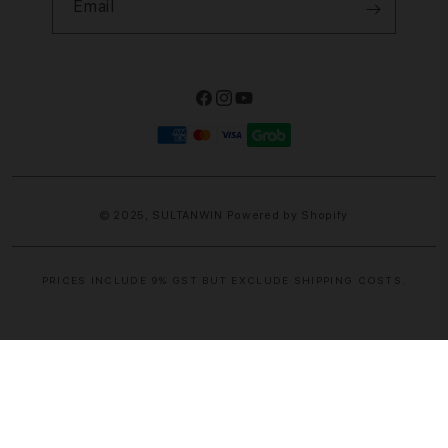
Email
Facebook
Instagram
YouTube
Payment
methods
© 2025,
SULTANWIN
Powered by Shopify
PRICES INCLUDE 9% GST BUT EXCLUDE SHIPPING COSTS.
S
i
n
g
l
e