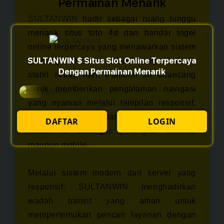
Permainan Menarik
SULTANWIN
hadir sebagai ruang tunggu
menarik situs toto 4d dan bandar togel
online terpercaya yang menawarkan sistem
SULTANWIN $ Situs Slot Online Terpercaya
gerbang informasi cepat dengan akses
Dengan Permainan Menarik
stabil setiap hari. Platform ini dirancang
untuk memberikan pengalaman navigasi
yang nyaman melalui tampilan responsif,
halaman ringan, dan dukungan akses
DAFTAR
LOGIN
mudah di berbagai perangkat desktop
maupun mobile.
Melalui sistem modern dan server yang
responsif, SULTANWIN menghadirkan
wadah transit yang aman untuk
mempertemukan pencari layanan dengan