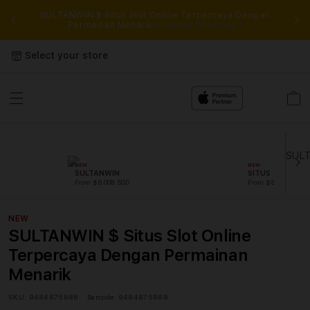
rkan
SULTANWIN $ Situs Slot Online Terpercaya Dengan
SU
ses
Permainan Menarik
Kunjungi Sekarang !
ter
Select your store
Cart
NEW
NEW
SULTANWIN
SITUS TOTO
From $8.008 SGD
From $807.77 SGD
NEW
SULTANWIN $ Situs Slot Online
Terpercaya Dengan Permainan
Menarik
SKU:
9484875888
Barcode:
9484875888