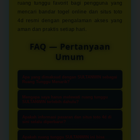
ruang tunggu favorit bagi pengguna yang
mencari bandar togel online dan situs toto
4d resmi dengan pengalaman akses yang
aman dan praktis setiap hari.
FAQ — Pertanyaan
Umum
Apa yang dimaksud dengan SULTANWIN sebagai
Ruang Tunggu Menarik?
SULTANWIN adalah sebuah platform
Mengapa saya harus melewati ruang tunggu
perantara atau halaman gerbang
SULTANWIN terlebih dahulu?
resmi yang dirancang secara
Ruang tunggu SULTANWIN berfungsi
Apakah informasi pasaran dan situs toto 4d di
menarik untuk menyambut para
sebagai filter keamanan untuk
sini selalu diperbarui?
pengguna. Di sini, Anda bisa
memastiakan Anda mendapatkan
Ya, tentu saja. Di dalam ruang
mengamankan informasi, memeriksa
Apakah ruang tunggu SULTANWIN ini bisa