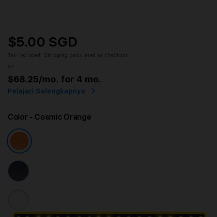
$5.00 SGD
Tax included.
Shipping
calculated at checkout.
or
$68.25
/mo. for 4 mo.
Pelajari Selengkapnya
Color
- Cosmic Orange