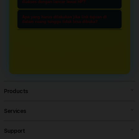
link akses yang asli dan terbebas dari
tunggu menarik ini, semua data
diakses dengan lancar lewat HP?
pembaruan sistem, dan
risiko pemblokiran internet (nawala)
mengenai link alternatif resmi,
Sangat bisa. SULTANWIN
mendapatkan akses langsung yang
maupun situs tiruan (phishing). Ini
Apa yang harus dilakukan jika link tujuan di
kestabilan server, dan rujukan
dioptimalkan dengan sistem yang
dalam ruang tunggu tidak bisa dibuka?
aman sebelum menuju ke situs toto
adalah jalur transit paling aman
bandar togel online terpercaya
ringan dan responsif. Baik Anda
4d utama.
Jika Anda menemui kendala, Anda
untuk menuju bandar togel online
diperbarui secara berkala setiap hari
menggunakan smartphone
tidak perlu panik. Cukup muat ulang
pilihan Anda.
demi kenyamanan para pengunjung.
(Android/iOS), tablet, maupun
(refresh) halaman ruang tunggu
desktop, Anda dapat mengakses
SULTANWIN ini. Sistem kami akan
ruang tunggu ini dengan cepat tanpa
secara otomatis menyediakan opsi
hambatan atau loading yang lama.
link alternatif cadangan yang aktif
dan siap digunakan langsung.
Products
Services
SULTANWIN
TOTO 4D
Support
AppleCare+
SITUS TOTO