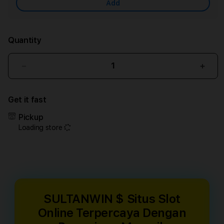
Add
Quantity
Decrease
Incr
quantity
quant
for
for
Get it fast
SULTANWIN
SUL
$
$
Pickup
Situs
Situs
Loading store
Slot
Slot
Online
Onlin
Terpercaya
Terp
Dengan
Deng
Permainan
Perm
Menarik
Mena
SULTANWIN $ Situs Slot
Online Terpercaya Dengan