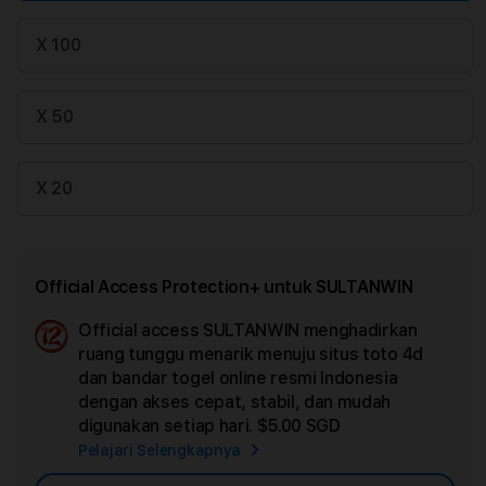
X 100
X 50
X 20
Official Access Protection+ untuk SULTANWIN
Official access SULTANWIN menghadirkan
Ad
ruang tunggu menarik menuju situs toto 4d
App
dan bandar togel online resmi Indonesia
Car
dengan akses cepat, stabil, dan mudah
digunakan setiap hari.
$5.00 SGD
Pelajari Selengkapnya