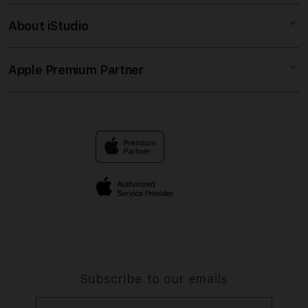
Corporate
SITUS TOGEL
About iStudio
My Account
TOTO TOGEL
TOGEL ONLINE
Collection & Delivery
Elush Service Provider
TOTO TOGEL ONLINE
Apple Premium Partner
About Us
Returns & Exchanges
Financing Options
SITUS TOGEL ONLINE
Find an iStudio near you
Contact Us
Trade-in
BANDAR TOGEL ONLINE
Why Shop at iStudio
FAQ
Traveller’s Reservation
Elush Corporate Website
Privacy Policy
Site Terms of Use
Subscribe to our emails