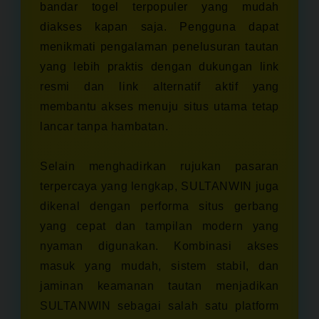
bandar togel terpopuler yang mudah
diakses kapan saja. Pengguna dapat
menikmati pengalaman penelusuran tautan
yang lebih praktis dengan dukungan link
resmi dan link alternatif aktif yang
membantu akses menuju situs utama tetap
lancar tanpa hambatan.
Selain menghadirkan rujukan pasaran
terpercaya yang lengkap, SULTANWIN juga
dikenal dengan performa situs gerbang
yang cepat dan tampilan modern yang
nyaman digunakan. Kombinasi akses
masuk yang mudah, sistem stabil, dan
jaminan keamanan tautan menjadikan
SULTANWIN sebagai salah satu platform