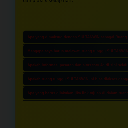
dan praktis setiap hari.
Apa yang dimaksud dengan SULTANWIN sebagai Ruang 
SULTANWIN adalah sebuah platform per
Mengapa saya harus melewati ruang tunggu SULTANWIN 
pengguna. Di sini, Anda bisa mengama
Ruang tunggu SULTANWIN berfungsi sebaga
sebelum menuju ke situs toto 4d utama.
Apakah informasi pasaran dan situs toto 4d di sini selal
risiko pemblokiran internet (nawala) maupu
Ya, tentu saja. Di dalam ruang tunggu men
pilihan Anda.
Apakah ruang tunggu SULTANWIN ini bisa diakses denga
online terpercaya diperbarui secara berka
Sangat bisa. SULTANWIN dioptimalkan deng
Apa yang harus dilakukan jika link tujuan di dalam ruan
maupun desktop, Anda dapat mengakses ru
Jika Anda menemui kendala, Anda tidak p
secara otomatis menyediakan opsi link alt