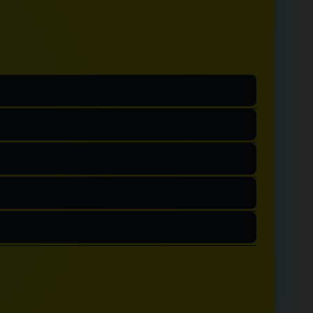
g secara menarik untuk menyambut para
 mendapatkan akses langsung yang aman
n link akses yang asli dan terbebas dari
aling aman untuk menuju bandar togel online
estabilan server, dan rujukan bandar togel
gunakan smartphone (Android/iOS), tablet,
ading yang lama.
g tunggu SULTANWIN ini. Sistem kami akan
ng.