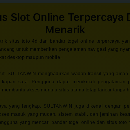
in
modal
s Slot Online Terpercaya
Menarik
ik situs toto 4d dan bandar togel online terpercaya y
 dirancang untuk memberikan pengalaman navigasi yang nyam
kat desktop maupun mobile.
onsif, SULTANWIN menghadirkan wadah transit yang aman
s kapan saja. Pengguna dapat menikmati pengalaman pe
yang membantu akses menuju situs utama tetap lancar tanpa 
caya yang lengkap, SULTANWIN juga dikenal dengan per
kses masuk yang mudah, sistem stabil, dan jaminan ke
 pengguna yang mencari bandar togel online dan situs t