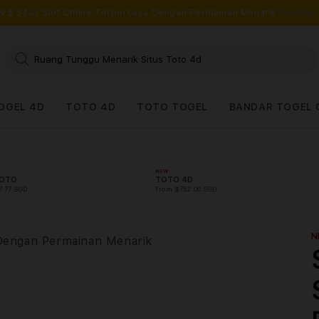
 $ Situs Slot Online Terpercaya Dengan Permainan Menarik
Kunjungi
OGEL 4D
TOTO 4D
TOTO TOGEL
BANDAR TOGEL 
NEW
TOTO
TOTO 4D
7.77 SGD
From $752.00 SGD
N