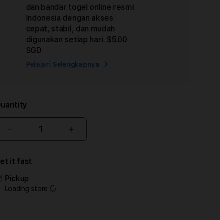
Care
dan bandar togel online resmi
Indonesia dengan akses
cepat, stabil, dan mudah
digunakan setiap hari.
$5.00
SGD
Pelajari Selengkapnya
uantity
Decrease
Increase
quantity
quantity
for
for
et it fast
SULTANWIN
SULTANWIN
$
$
Pickup
Situs
Situs
Loading store
Slot
Slot
Online
Online
Terpercaya
Terpercaya