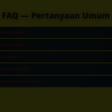
FAQ — Pertanyaan Umum
Tunggu Menarik?
antara atau halaman gerbang resmi yang dirancan
terlebih dahulu?
nkan informasi, memeriksa pembaruan sistem, dan
i filter keamanan untuk memastiakan Anda mendapatka
u diperbarui?
n situs tiruan (phishing). Ini adalah jalur transit p
arik ini, semua data mengenai link alternatif resmi, k
n lancar lewat HP?
la setiap hari demi kenyamanan para pengunjung.
an sistem yang ringan dan responsif. Baik Anda meng
g tunggu tidak bisa dibuka?
ang tunggu ini dengan cepat tanpa hambatan atau lo
erlu panik. Cukup muat ulang (refresh) halaman ruan
ernatif cadangan yang aktif dan siap digunakan langsu