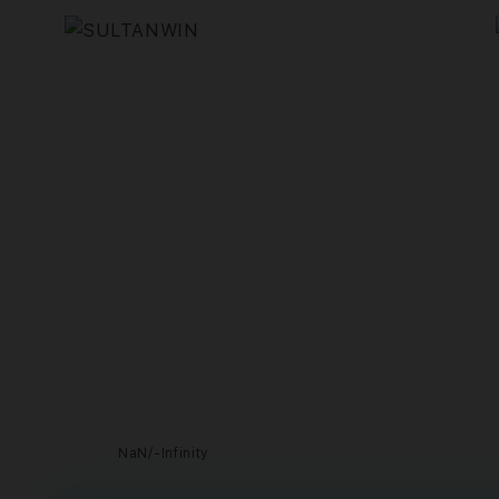
Open
media
6
in
modal
Open
of
NaN
/
-Infinity
media
8