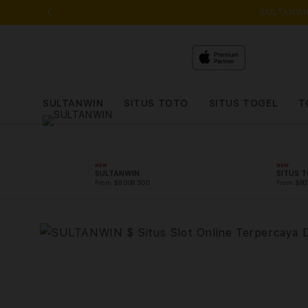
SULTANWIN
SULTANWIN
SITUS TOTO
SITUS TOGEL
T
NEW
NEW
SULTANWIN
SITUS 
From $8.008 SGD
From $80
Skip to
product
information