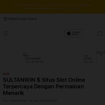
rkan
SULTANWIN $ Situs Slot Online Terpercaya Dengan
SU
ses
Permainan Menarik
Kunjungi Sekarang !
ter
Select your store
Cart
NEW
NEW
SULTANWIN
SITUS TOTO
From $8.008 SGD
From $807.77 SGD
NEW
SULTANWIN $ Situs Slot Online
Terpercaya Dengan Permainan
Menarik
SKU:
9484875888
Barcode:
9484875888