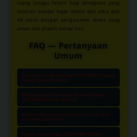
ruang tunggu favorit bagi pengguna yang
mencari bandar togel online dan situs toto
4d resmi dengan pengalaman akses yang
aman dan praktis setiap hari.
FAQ — Pertanyaan
Umum
Apa yang dimaksud dengan SULTANWIN sebagai
Ruang Tunggu Menarik?
SULTANWIN adalah sebuah platform
Mengapa saya harus melewati ruang tunggu
perantara atau halaman gerbang
SULTANWIN terlebih dahulu?
resmi yang dirancang secara
Ruang tunggu SULTANWIN berfungsi
Apakah informasi pasaran dan situs toto 4d di
menarik untuk menyambut para
sebagai filter keamanan untuk
sini selalu diperbarui?
pengguna. Di sini, Anda bisa
memastiakan Anda mendapatkan
Ya, tentu saja. Di dalam ruang
mengamankan informasi, memeriksa
Apakah ruang tunggu SULTANWIN ini bisa