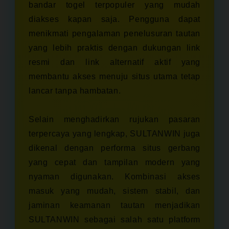
bandar togel terpopuler yang mudah
diakses kapan saja. Pengguna dapat
menikmati pengalaman penelusuran tautan
yang lebih praktis dengan dukungan link
resmi dan link alternatif aktif yang
membantu akses menuju situs utama tetap
lancar tanpa hambatan.
Selain menghadirkan rujukan pasaran
terpercaya yang lengkap, SULTANWIN juga
dikenal dengan performa situs gerbang
yang cepat dan tampilan modern yang
nyaman digunakan. Kombinasi akses
masuk yang mudah, sistem stabil, dan
jaminan keamanan tautan menjadikan
SULTANWIN sebagai salah satu platform