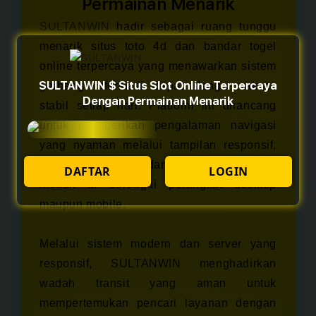
Permainan Menarik
SULTANWIN
hadir sebagai ruang tunggu
menarik situs toto 4d dan bandar togel
online terpercaya yang menawarkan sistem
SULTANWIN $ Situs Slot Online Terpercaya
gerbang informasi cepat dengan akses
Dengan Permainan Menarik
stabil setiap hari. Platform ini dirancang
untuk memberikan pengalaman navigasi
yang nyaman melalui tampilan responsif,
halaman ringan, dan dukungan akses
DAFTAR
LOGIN
mudah di berbagai perangkat desktop
maupun mobile.
Melalui sistem modern dan server yang
responsif, SULTANWIN menghadirkan
wadah transit yang aman untuk
mempertemukan pencari layanan dengan