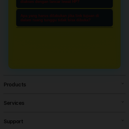
link akses yang asli dan terbebas dari
tunggu menarik ini, semua data
diakses dengan lancar lewat HP?
pembaruan sistem, dan
risiko pemblokiran internet (nawala)
mengenai link alternatif resmi,
Sangat bisa. SULTANWIN
mendapatkan akses langsung yang
maupun situs tiruan (phishing). Ini
Apa yang harus dilakukan jika link tujuan di
kestabilan server, dan rujukan
dioptimalkan dengan sistem yang
dalam ruang tunggu tidak bisa dibuka?
aman sebelum menuju ke situs toto
adalah jalur transit paling aman
bandar togel online terpercaya
ringan dan responsif. Baik Anda
4d utama.
Jika Anda menemui kendala, Anda
untuk menuju bandar togel online
diperbarui secara berkala setiap hari
menggunakan smartphone
tidak perlu panik. Cukup muat ulang
pilihan Anda.
demi kenyamanan para pengunjung.
(Android/iOS), tablet, maupun
(refresh) halaman ruang tunggu
desktop, Anda dapat mengakses
SULTANWIN ini. Sistem kami akan
ruang tunggu ini dengan cepat tanpa
secara otomatis menyediakan opsi
hambatan atau loading yang lama.
link alternatif cadangan yang aktif
dan siap digunakan langsung.
Products
Services
SULTANWIN
TOTO 4D
Support
AppleCare+
SITUS TOTO