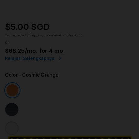
$5.00 SGD
Tax included.
Shipping
calculated at checkout.
or
$68.25
/mo. for 4 mo.
Pelajari Selengkapnya
Color
- Cosmic Orange