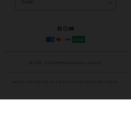
Email
Facebook
Instagram
YouTube
Payment
methods
© 2025,
SULTANWIN
Powered by Shopify
PRICES INCLUDE 9% GST BUT EXCLUDE SHIPPING COSTS.
S
i
n
g
l
e