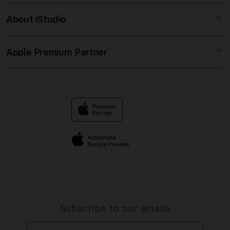
Corporate
SITUS TOGEL
About iStudio
My Account
TOTO TOGEL
TOGEL ONLINE
Collection & Delivery
Elush Service Provider
TOTO TOGEL ONLINE
Apple Premium Partner
About Us
Returns & Exchanges
Financing Options
SITUS TOGEL ONLINE
Find an iStudio near you
Contact Us
Trade-in
BANDAR TOGEL ONLINE
Why Shop at iStudio
FAQ
Traveller’s Reservation
Elush Corporate Website
Privacy Policy
Site Terms of Use
Subscribe to our emails