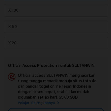
X 100
X 50
X 20
Official Access Protection+ untuk SULTANWIN
Official access SULTANWIN menghadirkan
Ad
ruang tunggu menarik menuju situs toto 4d
App
dan bandar togel online resmi Indonesia
Car
dengan akses cepat, stabil, dan mudah
digunakan setiap hari.
$5.00 SGD
Pelajari Selengkapnya