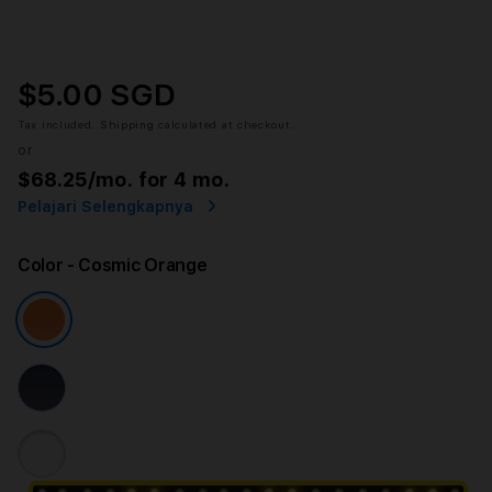
$5.00 SGD
Tax included.
Shipping
calculated at checkout.
or
$68.25
/mo. for 4 mo.
Pelajari Selengkapnya
Color
- Cosmic Orange