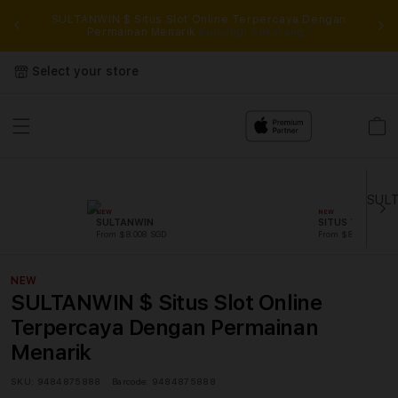
rkan
SULTANWIN $ Situs Slot Online Terpercaya Dengan
SU
ses
Permainan Menarik
Kunjungi Sekarang !
ter
Select your store
Cart
NEW
NEW
SULTANWIN
SITUS TOTO
From $8.008 SGD
From $807.77 SGD
NEW
SULTANWIN $ Situs Slot Online
Terpercaya Dengan Permainan
Menarik
SKU:
9484875888
Barcode:
9484875888