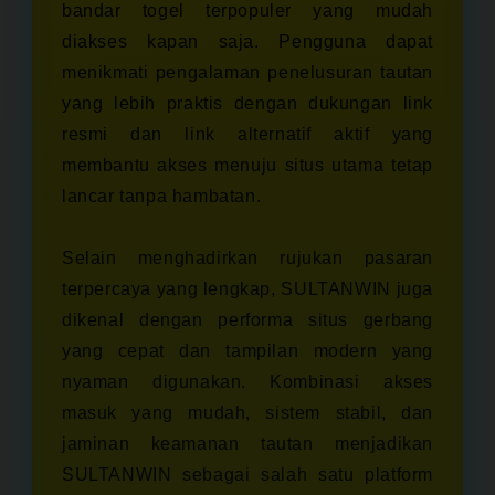
bandar togel terpopuler yang mudah
diakses kapan saja. Pengguna dapat
menikmati pengalaman penelusuran tautan
yang lebih praktis dengan dukungan link
resmi dan link alternatif aktif yang
membantu akses menuju situs utama tetap
lancar tanpa hambatan.
Selain menghadirkan rujukan pasaran
terpercaya yang lengkap, SULTANWIN juga
dikenal dengan performa situs gerbang
yang cepat dan tampilan modern yang
nyaman digunakan. Kombinasi akses
masuk yang mudah, sistem stabil, dan
jaminan keamanan tautan menjadikan
SULTANWIN sebagai salah satu platform