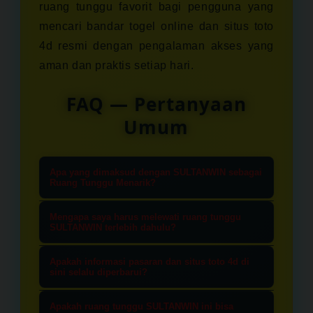
ruang tunggu favorit bagi pengguna yang
mencari bandar togel online dan situs toto
4d resmi dengan pengalaman akses yang
aman dan praktis setiap hari.
FAQ — Pertanyaan
Umum
Apa yang dimaksud dengan SULTANWIN sebagai
Ruang Tunggu Menarik?
SULTANWIN adalah sebuah platform
Mengapa saya harus melewati ruang tunggu
perantara atau halaman gerbang
SULTANWIN terlebih dahulu?
resmi yang dirancang secara
Ruang tunggu SULTANWIN berfungsi
Apakah informasi pasaran dan situs toto 4d di
menarik untuk menyambut para
sebagai filter keamanan untuk
sini selalu diperbarui?
pengguna. Di sini, Anda bisa
memastiakan Anda mendapatkan
Ya, tentu saja. Di dalam ruang
mengamankan informasi, memeriksa
Apakah ruang tunggu SULTANWIN ini bisa