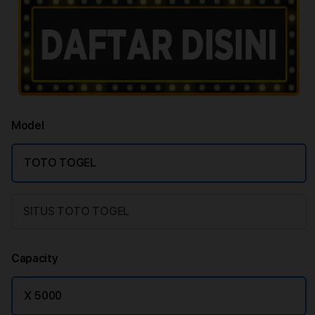
Model
TOTO TOGEL
SITUS TOTO TOGEL
Capacity
X 5000