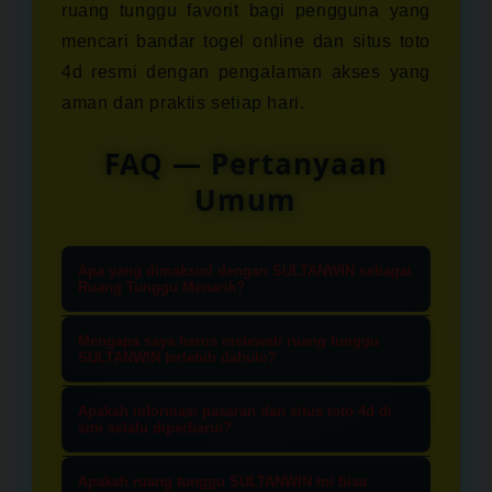
ruang tunggu favorit bagi pengguna yang
mencari bandar togel online dan situs toto
4d resmi dengan pengalaman akses yang
aman dan praktis setiap hari.
FAQ — Pertanyaan
Umum
Apa yang dimaksud dengan SULTANWIN sebagai
Ruang Tunggu Menarik?
SULTANWIN adalah sebuah platform
Mengapa saya harus melewati ruang tunggu
perantara atau halaman gerbang
SULTANWIN terlebih dahulu?
resmi yang dirancang secara
Ruang tunggu SULTANWIN berfungsi
Apakah informasi pasaran dan situs toto 4d di
menarik untuk menyambut para
sebagai filter keamanan untuk
sini selalu diperbarui?
pengguna. Di sini, Anda bisa
memastiakan Anda mendapatkan
Ya, tentu saja. Di dalam ruang
mengamankan informasi, memeriksa
Apakah ruang tunggu SULTANWIN ini bisa