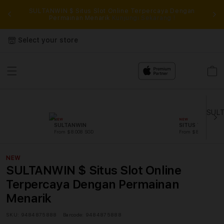
rkan
SULTANWIN $ Situs Slot Online Terpercaya Dengan
SU
ses
Permainan Menarik
Kunjungi Sekarang !
ter
Select your store
Cart
NEW
NEW
SULTANWIN
SITUS TOTO
From $8.008 SGD
From $807.77 SGD
NEW
SULTANWIN $ Situs Slot Online
Terpercaya Dengan Permainan
Menarik
SKU:
9484875888
Barcode:
9484875888