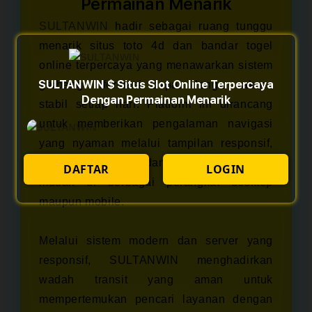
Permainan Menarik
SULTANWIN
hadir sebagai ruang tunggu
menarik situs toto 4d dan bandar togel
online terpercaya yang menawarkan sistem
SULTANWIN $ Situs Slot Online Terpercaya
gerbang informasi cepat dengan akses
Dengan Permainan Menarik
stabil setiap hari. Platform ini dirancang
untuk memberikan pengalaman navigasi
yang nyaman melalui tampilan responsif,
halaman ringan, dan dukungan akses
DAFTAR
LOGIN
mudah di berbagai perangkat desktop
maupun mobile.
Melalui sistem modern dan server yang
responsif, SULTANWIN menghadirkan
wadah transit yang aman untuk
mempertemukan pencari layanan dengan